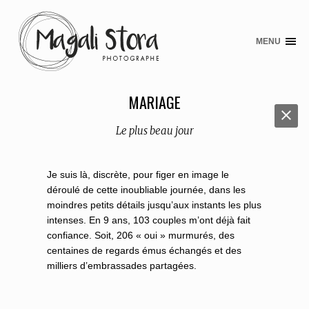
MENU
S
k
i
p
MARIAGE
t
o
Le plus beau jour
c
o
n
Je suis là, discrète, pour figer en image le
t
déroulé de cette inoubliable journée, dans les
e
moindres petits détails jusqu’aux instants les plus
n
intenses. En 9 ans, 103 couples m’ont déjà fait
t
confiance. Soit, 206 « oui » murmurés, des
centaines de regards émus échangés et des
milliers d’embrassades partagées.