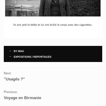
BY
MAG
EXPOSITIONS
/
REPORTAGES
P
Next:
O
"Usagés ?"
R
T
Previous:
F
Voyage en Birmanie
O